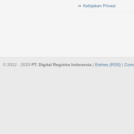
Kebijakan Privasi
© 2012 - 2020
PT. Digital Registra Indonesia
|
Entries (RSS)
|
Comm