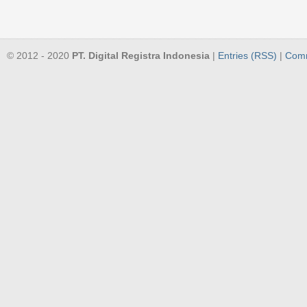
© 2012 - 2020
PT. Digital Registra Indonesia
|
Entries (RSS)
|
Comm