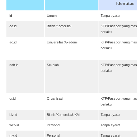
Identitas
.id
Umum
Tanpa syarat
.co.id
Bisnis/Komersial
KTP/Passport yang mas
berlaku
.ac.id
Universitas/Akademi
KTP/Passport yang mas
berlaku.
.sch.id
Sekolah
KTP/Passport yang mas
berlaku.
.or.id
Organisasi
KTP/Passport yang mas
berlaku.
.biz.id
Bisnis/Komersial/UKM
Tanpa syarat
.web.id
Personal
Tanpa syarat
.my.id
Personal
Tanpa syarat