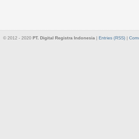
© 2012 - 2020
PT. Digital Registra Indonesia
|
Entries (RSS)
|
Comm