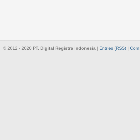
© 2012 - 2020
PT. Digital Registra Indonesia
|
Entries (RSS)
|
Comm