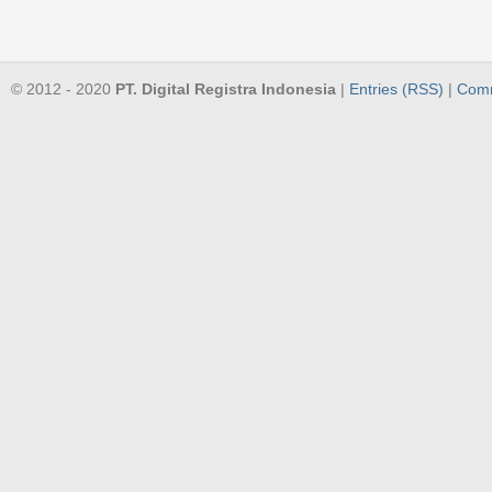
© 2012 - 2020
PT. Digital Registra Indonesia
|
Entries (RSS)
|
Comm