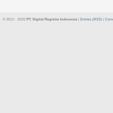
© 2012 - 2020
PT. Digital Registra Indonesia
|
Entries (RSS)
|
Comm