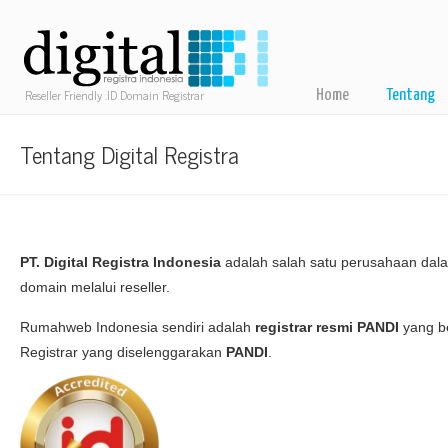
Reseller Friendly .ID Domain Registrar
Home
Tentang
Tentang Digital Registra
PT. Digital Registra Indonesia
adalah salah satu perusahaan da
domain melalui reseller.
Rumahweb Indonesia sendiri adalah
registrar resmi PANDI
yang be
Registrar yang diselenggarakan
PANDI
.