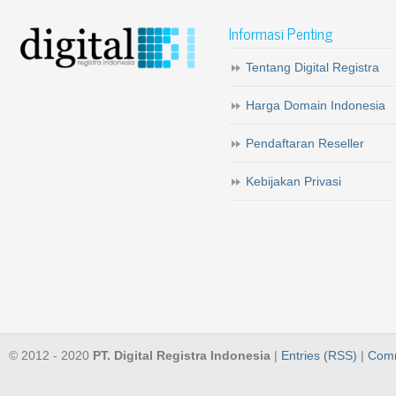
Informasi Penting
Tentang Digital Registra
Harga Domain Indonesia
Pendaftaran Reseller
Kebijakan Privasi
© 2012 - 2020
PT. Digital Registra Indonesia
|
Entries (RSS)
|
Comm