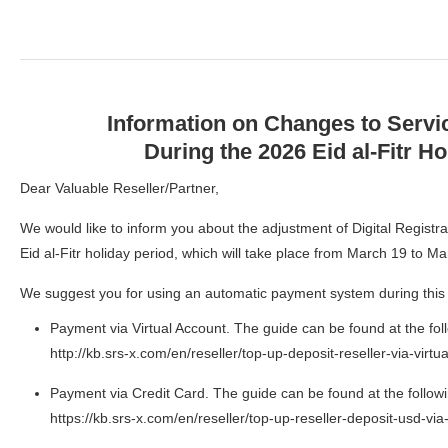
Information on Changes to Servi
During the 2026 Eid al-Fitr Ho
Dear Valuable Reseller/Partner,
We would like to inform you about the adjustment of Digital Registra
Eid al-Fitr holiday period, which will take place from March 19 to M
We suggest you for using an automatic payment system during this 
Payment via Virtual Account. The guide can be found at the foll
http://kb.srs-x.com/en/reseller/top-up-deposit-reseller-via-virtu
Payment via Credit Card. The guide can be found at the followin
https://kb.srs-x.com/en/reseller/top-up-reseller-deposit-usd-via