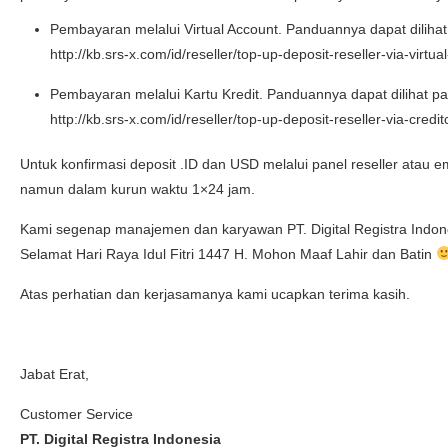
Pembayaran melalui Virtual Account. Panduannya dapat dilihat p
http://kb.srs-x.com/id/reseller/top-up-deposit-reseller-via-virtua
Pembayaran melalui Kartu Kredit. Panduannya dapat dilihat pada
http://kb.srs-x.com/id/reseller/top-up-deposit-reseller-via-credit
Untuk konfirmasi deposit .ID dan USD melalui panel reseller atau em
namun dalam kurun waktu 1×24 jam.
Kami segenap manajemen dan karyawan PT. Digital Registra Indo
Selamat Hari Raya Idul Fitri 1447 H. Mohon Maaf Lahir dan Batin
Atas perhatian dan kerjasamanya kami ucapkan terima kasih.
Jabat Erat,
Customer Service
PT. Digital Registra Indonesia