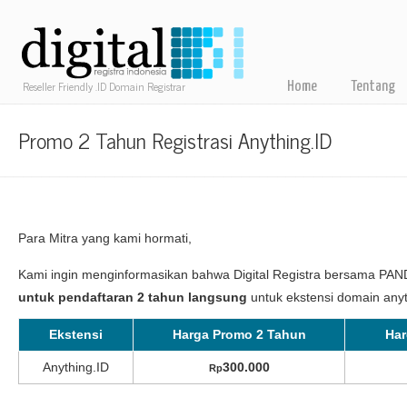
Reseller Friendly .ID Domain Registrar
Home
Tentang
Promo 2 Tahun Registrasi Anything.ID
Para Mitra yang kami hormati,
Kami ingin menginformasikan bahwa Digital Registra bersama P
untuk pendaftaran 2 tahun langsung
untuk ekstensi domain anyt
Ekstensi
Harga Promo 2 Tahun
Har
Anything.ID
300.000
Rp