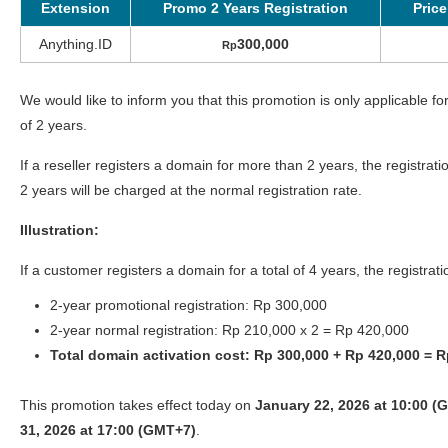
Extension
Promo 2 Years Registration
Price
Anything.ID
300,000
Rp
We would like to inform you that this promotion is only applicable for
of 2 years.
If a reseller registers a domain for more than 2 years, the registrati
2 years will be charged at the normal registration rate.
Illustration:
If a customer registers a domain for a total of 4 years, the registratio
2-year promotional registration: Rp 300,000
2-year normal registration: Rp 210,000 x 2 = Rp 420,000
Total domain activation cost: Rp 300,000 + Rp 420,000 = 
This promotion takes effect today on
January 22, 2026 at 10:00 (
31, 2026 at 17:00 (GMT+7)
.