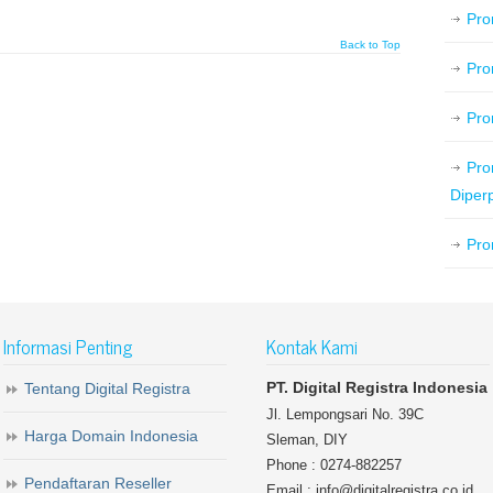
Pro
Back to Top
Pro
Pro
Pro
Diper
Pro
Informasi Penting
Kontak Kami
PT. Digital Registra Indonesia
Tentang Digital Registra
Jl. Lempongsari No. 39C
Harga Domain Indonesia
Sleman, DIY
Phone : 0274-882257
Pendaftaran Reseller
Email : info@digitalregistra.co.id