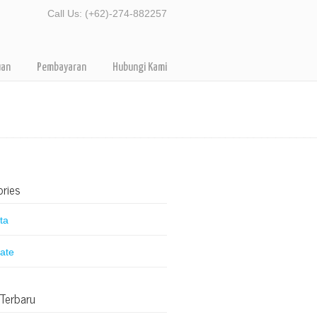
Call Us: (+62)-274-882257
uan
Pembayaran
Hubungi Kami
ries
ta
ate
 Terbaru