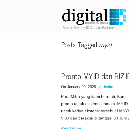
Reseller Friendly .ID Domain Registrar
Posts Tagged
myid
Promo MY.ID dan BIZ.I
On January 20, 2026
/
berita
Para Mitra yang kami hormati, Kami
promo untuk ekstensi domain .MY.ID 
untuk kedua ekstensi tersebut HANYA
9:00 dan berakhir di tanggal 30 Juni
Read more
→