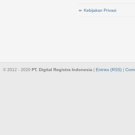
Kebijakan Privasi
© 2012 - 2020
PT. Digital Registra Indonesia
|
Entries (RSS)
|
Comm